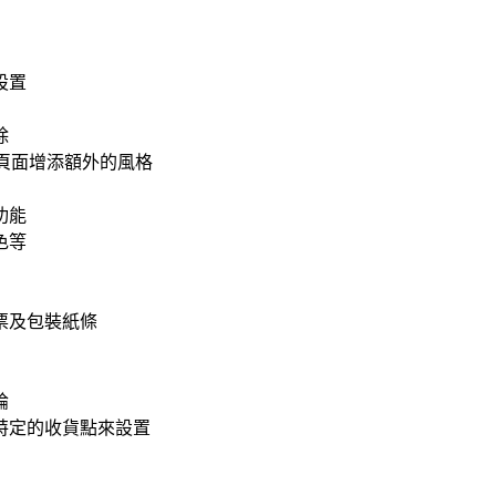
設置
除
頁面增添額外的風格
功能
色等
票及包裝紙條
論
特定的收貨點來設置