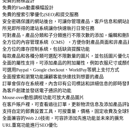
免費的商標設計
免費的Flash動畫橫幅設計
免費的搜索引擎優化(SEO)和提交服務
安全密碼保護的網站後台，可讓你管理產品，客戶信息和網站
所見即所得的建站系統讓你快速執行日常任務
可對產品，產品分類和子分類進行不限次數的添加，編輯和刪
全方位的內容管理系統（CMS），方便你對產品頁面和非產品
全方位的庫存控制系統，包括缺貨提醒功能
每款產品和各種分類可選配不限數量的圖片，並包括圖片優化
全面的屬性支持，可添加產品的附加屬性，例如衣服尺寸或顏
可選用Paypal、Google checkout、WorldPay等網上支付方式
全面搜索和瀏覽功能讓顧客能快速找到想要的產品
訂單會保存在系統裡，內含印有公司標誌和詳細信息的即時發
為客戶創建並發送電子通訊的功能
Mouse-over動態調校功能可放大產品圖片
在客戶賬戶裡，可查看過往訂單，更新物流信息及添加產品評
支持自定的郵費設置工具，可按重量，價格，固定收費及全球
全面兼容的Web 2.0技術，可容許添加先進功能並未來的擴充
URL重寫功能進行SEO優化